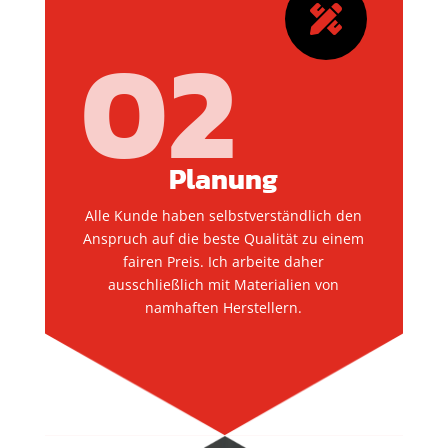

02
Planung
Alle Kunde haben selbstverständlich den
Anspruch auf die beste Qualität zu einem
fairen Preis. Ich arbeite daher
ausschließlich mit Materialien von
namhaften Herstellern.